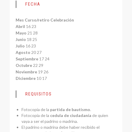
FECHA
Mes Curso/retiro Celebración
Abril
16 23
Mayo
21 28
Junio
18 25
Julio
16 23
Agosto
20 27
Septiembre
17 24
Octubre
22 29
Noviembre
19 26
Diciembre
10 17
REQUISITOS
Fotocopia de la
partida de bautismo
.
Fotocopia de la
cedula de ciudadanía
de quien
vaya a ser el padrino o madrina.
El padrino o madrina debe haber recibido el