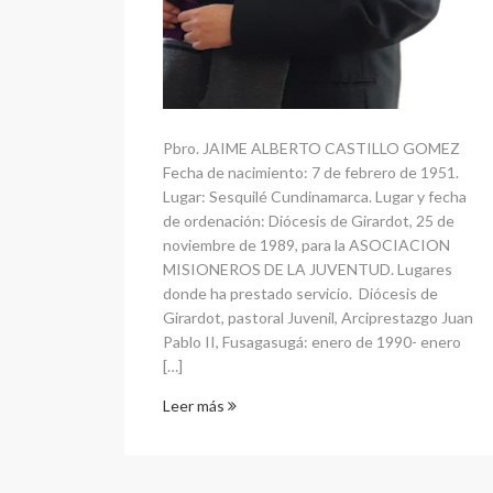
Pbro. JAIME ALBERTO CASTILLO GOMEZ
Fecha de nacimiento: 7 de febrero de 1951.
Lugar: Sesquilé Cundinamarca. Lugar y fecha
de ordenación: Diócesis de Girardot, 25 de
noviembre de 1989, para la ASOCIACION
MISIONEROS DE LA JUVENTUD. Lugares
donde ha prestado servicio. Diócesis de
Girardot, pastoral Juvenil, Arciprestazgo Juan
Pablo II, Fusagasugá: enero de 1990- enero
[…]
Leer más