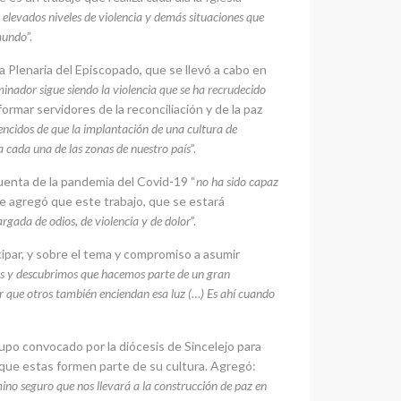
 elevados niveles de violencia y demás situaciones que
 mundo
”.
a Plenaria del Episcopado, que se llevó a cabo en
inador sigue siendo la violencia que se ha recrudecido
ormar servidores de la reconciliación y de la paz
ncidos de que la implantación de una cultura de
 la cada una de las zonas de nuestro país
”.
cuenta de la pandemia del Covid-19 “
no ha sido capaz
te agregó que este trabajo, que se estará
argada de odios, de violencia y de dolor
”.
cipar, y sobre el tema y compromiso a asumir
mos y descubrimos que hacemos parte de un gran
r que otros también enciendan esa luz (…) Es ahí cuando
o convocado por la diócesis de Sincelejo para
que estas formen parte de su cultura. Agregó:
mino seguro que nos llevará a la construcción de paz en