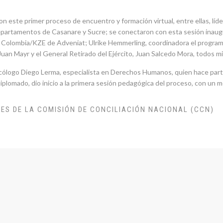
n este primer proceso de encuentro y formación virtual, entre ellas, líd
artamentos de Casanare y Sucre; se conectaron con esta sesión inaugura
olombia/KZE de Adveniat; Ulrike Hemmerling, coordinadora el programa S
 Juan Mayr y el General Retirado del Ejército, Juan Salcedo Mora, todos m
 psicólogo Diego Lerma, especialista en Derechos Humanos, quien hace part
 diplomado, dio inicio a la primera sesión pedagógica del proceso, con u
ES DE LA COMISIÓN DE CONCILIACIÓN NACIONAL (CCN)