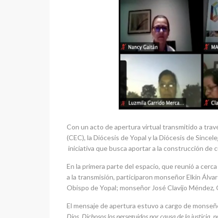
Con un acto de apertura virtual transmitido a tra
(CEC), la Diócesis de Yopal y la Diócesis de Sincele
iniciativa que busca aportar a la construcción de 
En la primera parte del espacio, que reunió a cerc
a la transmisión, participaron monseñor Elkin Álv
Obispo de Yopal; monseñor José Clavijo Méndez, Ob
El mensaje de apertura estuvo a cargo de monseño
Dios. Dichosos los perseguidos por causa de la justicia, p