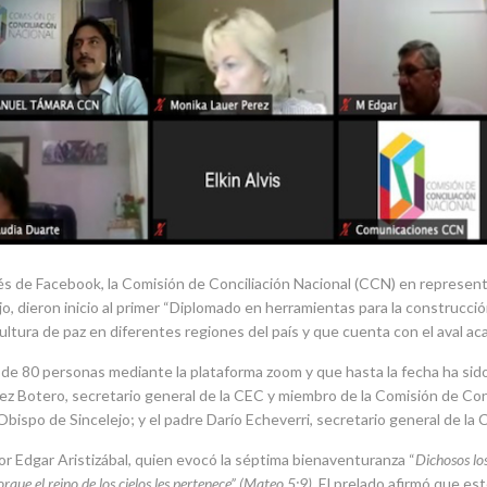
vés de Facebook, la Comisión de Conciliación Nacional (CCN) en represen
jo, dieron inicio al primer “Diplomado en herramientas para la construcción 
cultura de paz en diferentes regiones del país y que cuenta con el aval 
a de 80 personas mediante la plataforma zoom y que hasta la fecha ha sid
arez Botero, secretario general de la CEC y miembro de la Comisión de Co
ispo de Sincelejo; y el padre Darío Echeverri, secretario general de la 
r Edgar Aristizábal, quien evocó la séptima bienaventuranza “
Dichosos lo
orque el reino de los cielos les pertenece” (Mateo 5:9)
. El prelado afirmó que est