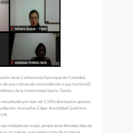
tación de la Conferencia Episcopal de Colombia
de una cultura de reconciliación y paz territorial”,
académico de la Universidad Santo Tomás.
o visualizado por más de 1.500 cibernautas gracias
nciliación; monseñor Edgar Aristizábal Quintero,
CCN.
s que trabajan por la paz, porque serán llamados hijos de
e es un trabajo que realiza cada día la Iglesia