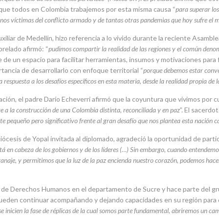
e que todos en Colombia trabajemos por esta misma causa “
para superar los
os víctimas del conflicto armado y de tantas otras pandemias que hoy sufre el
iliar de Medellín, hizo referencia a lo vivido durante la reciente Asamble
prelado afirmó: “
pudimos compartir la realidad de las regiones y el común denom
se de un espacio para facilitar herramientas, insumos y motivaciones para f
tancia de desarrollarlo con enfoque territorial “
porque debemos estar conve
la respuesta a los desafíos específicos en esta materia, desde la realidad propia de
liación, el padre Darío Echeverri afirmó que la coyuntura que vivimos por 
e a la construcción de una Colombia distinta, reconciliada y en paz
”. El sacerdo
te pequeño pero significativo frente al gran desafío que nos plantea esta nación c
ócesis de Yopal invitada al diplomado, agradeció la oportunidad de parti
tá en cabeza de los gobiernos y de los líderes (…) Sin embargo, cuando entende
anaje,
y permitimos que la luz de la paz encienda nuestro corazón, podemos hace
de Derechos Humanos en el departamento de Sucre y hace parte del grup
pueden continuar acompañando y dejando capacidades en su región para 
se inicien la fase de réplicas de la cual somos parte fundamental, abriremos un ca