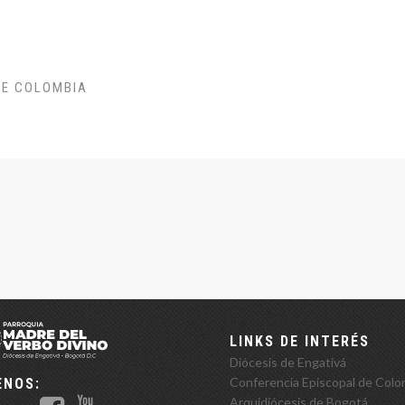
DE COLOMBIA
LINKS DE INTERÉS
Diócesis de Engativá
Conferencia Episcopal de Colo
ENOS:
Arquidiócesis de Bogotá