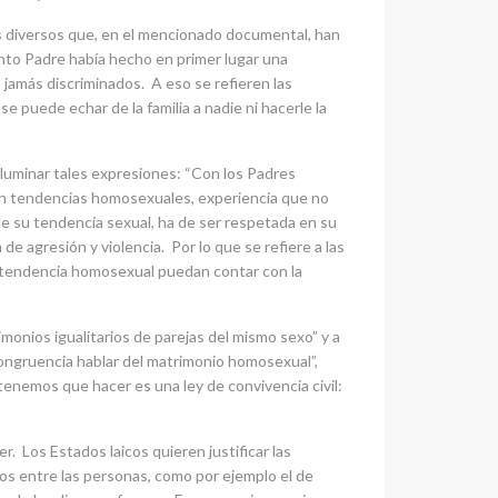
s diversos que, en el mencionado documental, han
anto Padre había hecho en primer lugar una
n jamás discriminados. A eso se refieren las
e puede echar de la familia a nadie ni hacerle la
 iluminar tales expresiones: “Con los Padres
con tendencias homosexuales, experiencia que no
de su tendencia sexual, ha de ser respetada en su
de agresión y violencia. Por lo que se refiere a las
a tendencia homosexual puedan contar con la
monios igualitarios de parejas del mismo sexo” y a
congruencia hablar del matrimonio homosexual”,
tenemos que hacer es una ley de convivencia civil:
. Los Estados laicos quieren justificar las
cos entre las personas, como por ejemplo el de