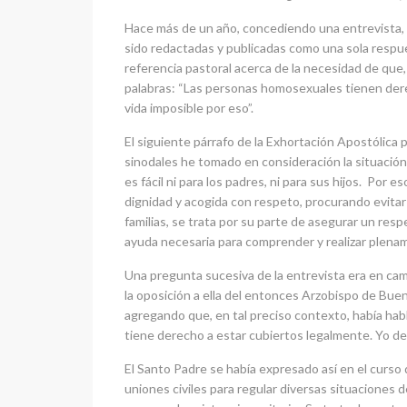
Hace más de un año, concediendo una entrevista,
sido redactadas y publicadas como una sola respue
referencia pastoral acerca de la necesidad de que, 
palabras: “Las personas homosexuales tienen derecho
vida imposible por eso”.
El siguiente párrafo de la Exhortación Apostólica p
sinodales he tomado en consideración la situación
es fácil ni para los padres, ni para sus hijos. P
dignidad y acogida con respeto, procurando evitar «
familias, se trata por su parte de asegurar un r
ayuda necesaria para comprender y realizar plename
Una pregunta sucesiva de la entrevista era en camb
la oposición a ella del entonces Arzobispo de Bue
agregando que, en tal preciso contexto, había hab
tiene derecho a estar cubiertos legalmente. Yo de
El Santo Padre se había expresado así en el curso 
uniones civiles para regular diversas situaciones