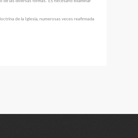
nco de las diversas formas. Es necesario examinar
doctrina de la Iglesia, numerosas veces reafirmada