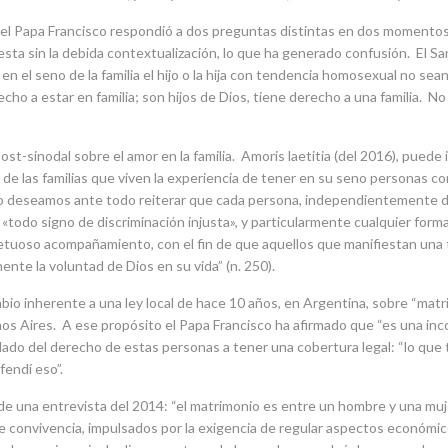
 el Papa Francisco respondió a dos preguntas distintas en dos momento
sta sin la debida contextualización, lo que ha generado confusión. El S
en el seno de la familia el hijo o la hija con tendencia homosexual no sea
 a estar en familia; son hijos de Dios, tiene derecho a una familia. No s
ost-sinodal sobre el amor en la familia. Amoris laetitia (del 2016), puede
 de las familias que viven la experiencia de tener en su seno personas 
or eso deseamos ante todo reiterar que cada persona, independientemente 
todo signo de discriminación injusta», y particularmente cualquier forma 
espetuoso acompañamiento, con el fin de que aquellos que manifiestan un
nte la voluntad de Dios en su vida” (n. 250).
io inherente a una ley local de hace 10 años, en Argentina, sobre “matri
nos Aires. A ese propósito el Papa Francisco ha afirmado que “es una in
lado del derecho de estas personas a tener una cobertura legal: “lo que 
fendí eso”.
de una entrevista del 2014: “el matrimonio es entre un hombre y una mujer
 de convivencia, impulsados por la exigencia de regular aspectos económi