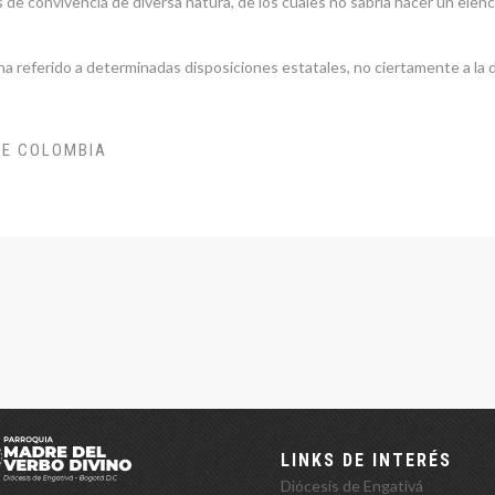
os de convivencia de diversa natura, de los cuales no sabría hacer un ele
ha referido a determinadas disposiciones estatales, no ciertamente a la 
DE COLOMBIA
LINKS DE INTERÉS
Diócesis de Engativá