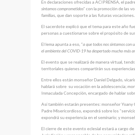
En declaraciones ofrecidas a ACIPRENSA, el padre 
sintamos comprometidos
” con la promoción de las vo
familias, que dan soporte a las futuras vocaciones.
El sacerdote explicó que el tema para este año fu
personas a cuestionarse sobre el propósito de sus
El lema apunta a eso, “
a que todos nos sintamos con un 
el ambiente del COVID-19 ha despertado mucho más ampli
El evento que se realizará de manera virtual, tendr
territoriales quienes compartirán sus experiencias
Entre ellos están monseñor Daniel Delgado, vicari
hablará sobre su vocación en la adolescencia; mon
Inmaculada Concepción, encargado de hablar sobre
Así también estarán presentes: monseñor Yoany Cupi
Padre Misericordioso, expondrá sobre los “servici
expondrá su experiencia en el seminario; y monseño
El cierre de este evento eclesial estará a cargo d