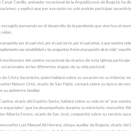
Cesar Carrillo, animador vocacional de la Arquidiócesis de Bogotá, ha d
caciones, y explicó que por esa razón no solo podrán participar sacerdote
e escogido pensando en el desarrollo de la pandemia que vive hoy el mun
 vidas.
propósito por el cual vivir, por el cual servir, por el cual amar, a que nuestra vi
amente esa sensibilidad y las preguntas frente al propósito de la vida
”, manif
á testimonios del camino vocacional de vicarios de esta Iglesia particula
 vocacionales en las diferentes etapas de su vida pastoral.
o de Cristo Sacerdote, quien hablará sobre su vocación en su infancia; 
señor Nelson Ortiz, vicario de San Pablo, contará sobre su época de neo 
 su ambiente familiar.
tra, vicario del Espíritu Santo, hablará sobre su vida en el “pre-semina
os especiales” que ha desempeñado durante su ministerio; monseñor Will
r Alberto Forero, vicario de San José, compartirá sobre su servicio sace
e monseñor Luis Manuel Ali Herrera, obispo auxiliar de Bogotá, vicario de