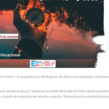
en Cristo! “, la arquidiócesis de Bogotá, dio inicio este domingo a la Se
acio donde se busca “
promover el sentido de la vida en Cristo, desde la promoc
rá a través de espacios de oración, anuncio, formación y la orientación voc