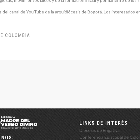
giosas, movimientos laicos y de la formación inicial y permanente de los
 del canal de YouTube de la arquidiócesis de Bogotá. Los interesados en 
DE COLOMBIA
LINKS DE INTERÉS
Diócesis de Engativá
Conferencia Episcopal de Colo
ENOS: