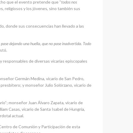
icho que el evento pretende que “
todos nos
s, religiosos y los jóvenes, sino también sus
do, donde sus consecuencias han llevado a las
da pase dejando una huella, que no pase inadvertida. Todo
estó.
r y responsables de diversas vicarías episcopales
monseñor Germán Medina, vicario de San Pedro,
presbítero; y monseñor Julio Solórzano, vicario de
rio”; monseñor Juan Álvaro Zapata, vicario de
iam Casas, vicario de Santa Isabel de Hungría,
rdotal actual.
l Centro de Comunión y Participación de esta