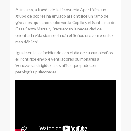
Asimismo, a través de la Limosnería Apostólica, un
grupo de pobres ha enviado al Pontífice un ramo de
girasoles, que ahora adornan la Capilla y el Santísimo de
Casa Santa Marta, y “recuerdan la necesidad de
orientar la vida siempre hacia el Señor, presente en los
más débiles”.
Igualmente, coincidiendo con el día de su cumpleaños,
el Pontífice envió 4 ventiladores pulmonares a
Venezuela, dirigidos a los niños que padecen
patologías pulmonares.