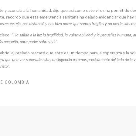
de y acorrala a la humanidad, dijo que así como este virus ha permitido d
te, recordó que esta emergencia sanitaria ha dejado evidenciar que hay
 nos acuarteló, nos distanció y nos hizo notar que somos frágiles y no nos la sabem
cisco: “
Ha salido a la luz la fragilidad, la vulnerabilidad y la pequeñez humana,
s pequeño, para poder sobrevivir
”.
brío, el prelado rescató que este es un tiempo para la esperanza y la soli
ra que una vez superada esta contingencia estemos precisamente del lado de la vida, 
Cristo
”.
DE COLOMBIA