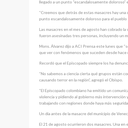
llegado a un punto “escandalosamente doloroso” en
“Creemos que detrás de estas masacres hay una de
punto escandalosamente doloroso para el pueblo co
Las masacres en el mes de agosto han cobrado la v
fueron asesinadas tres personas, incluyendo un 
Mons. Álvarez dijo a ACI Prensa este lunes que “
que ver con fenómenos que suceden desde hace 
Recordó que el Episcopado siempre los ha denunciad
“No sabemos a ciencia cierta qué grupos están c
causando terror en la región”, agregó el Obispo.
“El Episcopado colombiano ha emitido un comunica
violencia y pidiendo al gobierno más intervención
trabajando con regiones donde haya más seguridad e
Un día antes de la masacre del municipio de Venec
El 21 de agosto ocurrieron dos masacres. Una en e