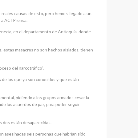
 reales causas de esto, pero hemos llegado a un
s a ACI Prensa.
Venecia, en el departamento de Antioquia, donde
s, estas masacres no son hechos aislados, tienen
ceso del narcotráfico”.
 de los que ya son conocidos y que están
ental, pidiendo a los grupos armados cesar la
ndo los acuerdos de paz, para poder seguir
as dos están desaparecidas.
on asesinadas seis personas que habrían sido