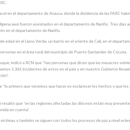
ARC.
acol en el departamento de Arauca, donde la disidencia de las FARC habría
dígena awá fueron asesinados en el departamento de Nariño. Tres días a
ién en el departamento de Nariño.
 edad en el Llano Verde, un barrio en el oriente de Cali, en el departam
personas en el área rural del municipio de Puerto Santander de Cúcuta.
Duque, indicó a RCN que “hay personas que dicen que las masacres volvier
nemos 1.361 incidentes de estos en el país y en nuestro Gobierno lleva
ión”.
 que “lo primero que tenemos que hacer es esclarecer los hechos y que lo
z resaltó que “en las regiones afectadas las diócesis están muy presente
nida en cuenta”.
víctimas y también se siguen con todos los procesos de paz a nivel eclesi