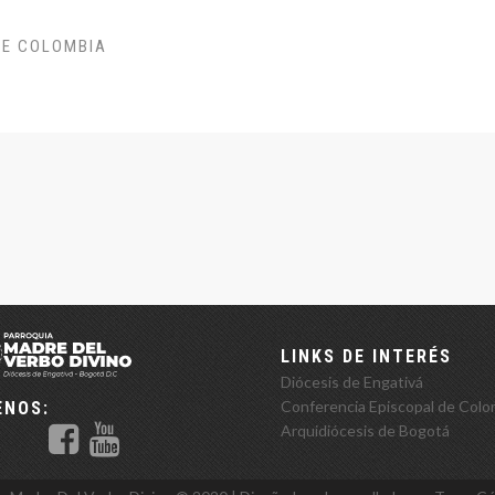
DE COLOMBIA
LINKS DE INTERÉS
Diócesis de Engativá
Conferencia Episcopal de Colo
ENOS:
Arquidiócesis de Bogotá