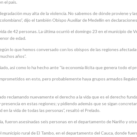
 el país.
gradación muy alta de la violencia. No sabemos de dónde proviene y las
lombiano”, dijo el también Obispo Auxiliar de Medellín en declaracione
ida de 42 personas. La última ocurrió el domingo 23 en el municipio de 
menor de edad.
según lo que hemos conversado con los obispos de las regiones afectada
muchos años”.
o, así como lo ha hecho ante “la economía ilícita que genera todo el pro
omprometidos en esto, pero probablemente haya grupos armados ilegales
do reclamando nuevamente el derecho a la vida que es el derecho fundam
 y presencia en estas regiones; y pidiendo además que se sigan concreta
n la vida de todas las personas”, resaltó el Prelado.
ia, fueron asesinadas seis personas en el departamento de Nariño y otr
l municipio rural de El Tambo, en el departamento del Cauca, donde fuer