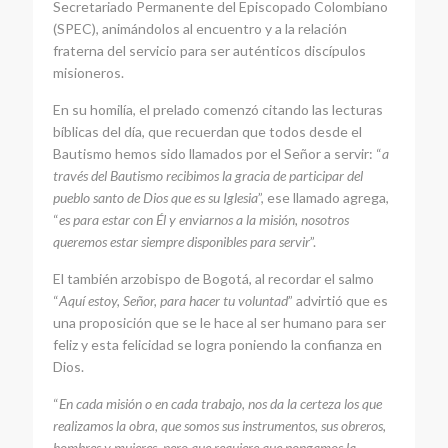
Secretariado Permanente del Episcopado Colombiano
(SPEC), animándolos al encuentro y a la relación
fraterna del servicio para ser auténticos discípulos
misioneros.
En su homilía, el prelado comenzó citando las lecturas
bíblicas del día, que recuerdan que todos desde el
Bautismo hemos sido llamados por el Señor a servir: “
a
través del Bautismo recibimos la gracia de participar del
pueblo santo de Dios que es su Iglesia
”, ese llamado agrega,
“
es para estar con Él y enviarnos a la misión, nosotros
queremos estar siempre disponibles para servir
”.
El también arzobispo de Bogotá, al recordar el salmo
“
Aquí estoy, Señor, para hacer tu voluntad
” advirtió que es
una proposición que se le hace al ser humano para ser
feliz y esta felicidad se logra poniendo la confianza en
Dios.
“
En cada misión o en cada trabajo, nos da la certeza los que
realizamos la obra, que somos sus instrumentos, sus obreros,
hombres y mujeres, pero que requiere que pongamos la