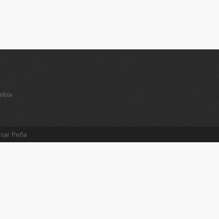
mbia
sar Peña