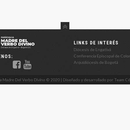
LINKS DE INTERÉS
Diócesis de Engativá
Conferencia Episcopal de Colo
ENOS:
Arquidiócesis de Bogotá
a Madre Del Verbo Divino ©️ 2020 | Diseñado y desarrollado por Team
Cé