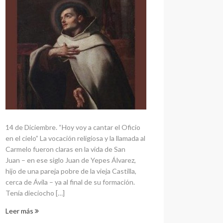
14 de Diciembre. “Hoy voy a cantar el Oficio
en el cielo” La vocación religiosa y la llamada al
Carmelo fueron claras en la vida de San
Juan – en ese siglo Juan de Yepes Álvarez,
hijo de una pareja pobre de la vieja Castilla,
cerca de Ávila – ya al final de su formación.
Tenía dieciocho […]
Leer más