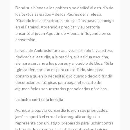
Donó sus bienes a los pobres y se dedicó al estudio de
los textos sagrados y de los Padres de la Iglesia.
“Cuando leo las Escrituras –decía- Dios pasea conmigo
en el Paraíso”. Aprendió a predicar, y su oratoria
encantó al joven Agustín de Hipona, influyendo en su
conversión.
La vida de Ambrosio fue cada vez más sobria y austera,
dedicada al estudio, a la oración, a la asidua escucha,
siempre cercano a los pobres y al pueblo de Dios. “Si la
Iglesia tiene oro no es para custodiarlo, sino para
donarlo a quien lo necesite”, dijo cuando decidió fundir
decoraciones litúrgicas para pagar el rescate de
algunos fieles secuestrados por soldados nórdicos.
La lucha contra la herejía
Aunque la paz y la concordia fueron sus prioridades,
jamás soportó el error. La iconografía antigua lo
representa con un látigo, preparado para luchar contra
la herejía. En su enérgica batalla contra el arrianismo,