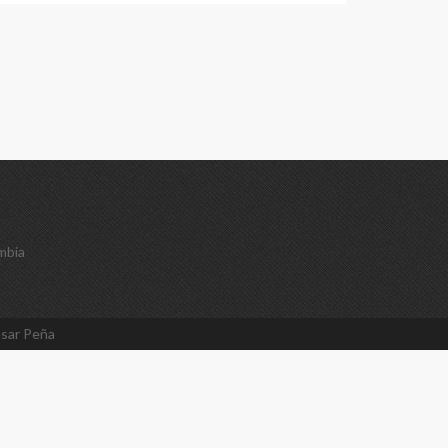
mbia
sar Peña