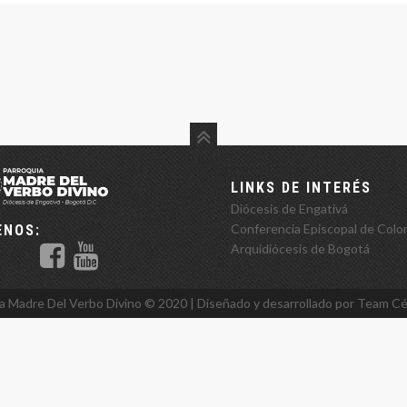
LINKS DE INTERÉS
Diócesis de Engativá
Conferencia Episcopal de Colo
ENOS:
Arquidiócesis de Bogotá
a Madre Del Verbo Divino ©️ 2020 | Diseñado y desarrollado por Team
Cé