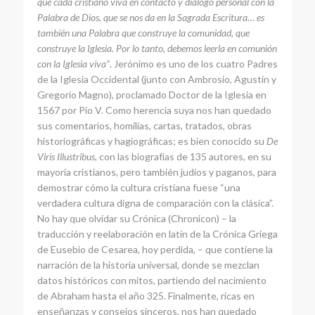
que cada cristiano viva en contacto y diálogo personal con la
Palabra de Dios, que se nos da en la Sagrada Escritura… es
también una Palabra que construye la comunidad, que
construye la Iglesia. Por lo tanto, debemos leerla en comunión
con la Iglesia viva”
. Jerónimo es uno de los cuatro Padres
de la Iglesia Occidental (junto con Ambrosio, Agustín y
Gregorio Magno), proclamado Doctor de la Iglesia en
1567 por Pío V. Como herencia suya nos han quedado
sus comentarios, homilías, cartas, tratados, obras
historiográficas y hagiográficas; es bien conocido su
De
Viris Illustribus
, con las biografías de 135 autores, en su
mayoría cristianos, pero también judíos y paganos, para
demostrar cómo la cultura cristiana fuese “una
verdadera cultura digna de comparación con la clásica”.
No hay que olvidar su Crónica (Chronicon) – la
traducción y reelaboración en latín de la Crónica Griega
de Eusebio de Cesarea, hoy perdida, – que contiene la
narración de la historia universal, donde se mezclan
datos históricos con mitos, partiendo del nacimiento
de Abraham hasta el año 325. Finalmente, ricas en
enseñanzas y consejos sinceros, nos han quedado