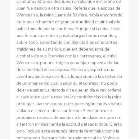
la luz unos 60 años después, narraba que el martirio de
Juan fue debido a otra causa. Refería que la esposa de
Wenceslao, la reina Juana de Baviera, había encontrado
en Juan, un hombre de gran profundidad espiritual y lo
había tomado por su confesor. Aunque si la reina tenía
una fe transparente y pasaba largas horas rezando y,
sobre todo, soportando con dignidad las constantes
traiciones de su marido, que era dependiente del
alcohol y de sus licencias con las cortesanas, el infiel
Wenceslao, por una trágica paradoja, empezó a dudar
de la fidelidad de su esposa. Primero sospechó una
aventura amorosa con Juan, luego supuso la existencia
de un amante del cual, según él, el confesor no podía
dejar de saber. La historia dice que un día el rey ordenó
al sacerdote que le revelara las confidencias de la reina,
pero que Juan se opuso, pues por ningún motivo habría
violado el secreto de la confesión. A ese punto se
produjeron nuevas demandas e intimidaciones que no
alteraron mínimamente la actitud del sacerdote. Cierto
o no, incluso esta segunda historia terminaba como la
primera, con Juan arrojado brutalmente al río Moldava.