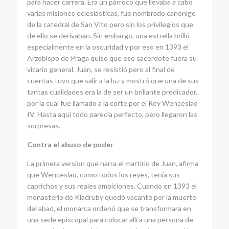
para hacer carrera. Era un párroco que llevaba a cabo
varias misiones eclesiásticas, fue nombrado canónigo
de la catedral de San Vito pero sin los privilegios que
de ello se derivaban. Sin embargo, una estrella brilló
especialmente en la oscuridad y por eso en 1393 el
Arzobispo de Praga quiso que ese sacerdote fuera su
vicario general. Juan, se resistió pero al final de
cuentas tuvo que salir a la luz y mostró que una de sus
tantas cualidades era la de ser un brillante predicador,
por la cual fue llamado a la corte por el Rey Wenceslao
IV. Hasta aquí todo parecía perfecto, pero llegaron las
sorpresas.
Contra el abuso de poder
La primera version que narra el martirio de Juan, afirma
que Wenceslao, como todos los reyes, tenía sus
caprichos y sus reales ambiciones. Cuando en 1393 el
monasterio de Kladruby quedó vacante por la muerte
del abad, el monarca ordenó que se transformara en
una sede episcopal para colocar allí a una persona de