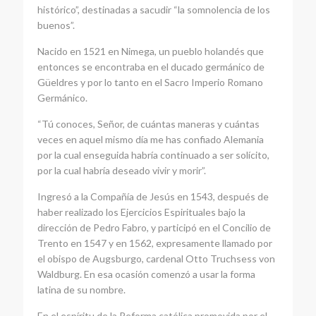
histórico”, destinadas a sacudir “la somnolencia de los
buenos”.
Nacido en 1521 en Nimega, un pueblo holandés que
entonces se encontraba en el ducado germánico de
Güeldres y por lo tanto en el Sacro Imperio Romano
Germánico.
“Tú conoces, Señor, de cuántas maneras y cuántas
veces en aquel mismo día me has confiado Alemania
por la cual enseguida habría continuado a ser solícito,
por la cual habría deseado vivir y morir”.
Ingresó a la Compañía de Jesús en 1543, después de
haber realizado los Ejercicios Espirituales bajo la
dirección de Pedro Fabro, y participó en el Concilio de
Trento en 1547 y en 1562, expresamente llamado por
el obispo de Augsburgo, cardenal Otto Truchsess von
Waldburg. En esa ocasión comenzó a usar la forma
latina de su nombre.
En el espíritu de la Reforma católica promovida por el