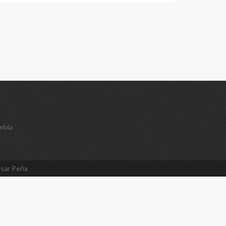
mbia
sar Peña