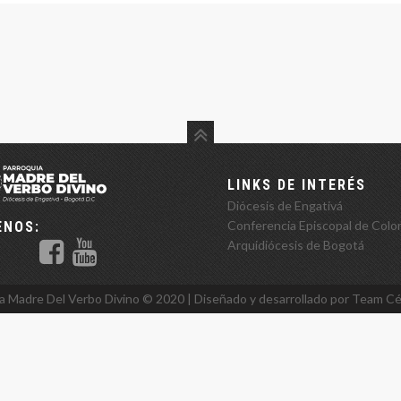
LINKS DE INTERÉS
Diócesis de Engativá
Conferencia Episcopal de Colo
ENOS:
Arquidiócesis de Bogotá
a Madre Del Verbo Divino ©️ 2020 | Diseñado y desarrollado por Team
Cé