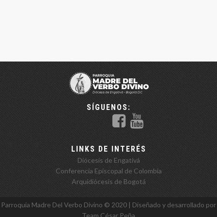
SÍGUENOS:
LINKS DE INTERÉS
Diócesis de Engativá
Conferencia Episcopal de Colombia
Arquidiócesis de Bogotá
Parroquia Madre Del Verbo Divino ©️ 2020 | Diseñado y desarrollado por
Team
César Peña