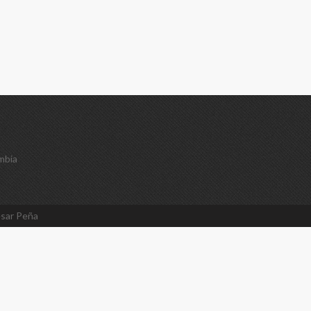
mbia
sar Peña