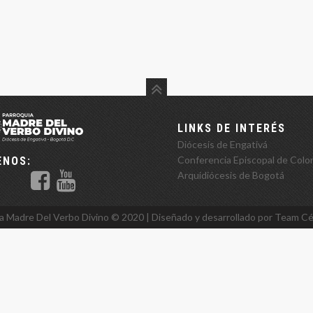
LINKS DE INTERÉS
Diócesis de Engativá
Conferencia Episcopal de Colo
ENOS:
Arquidiócesis de Bogotá
a Madre Del Verbo Divino ©️ 2020 | Diseñado y desarrollado por Team
Cé