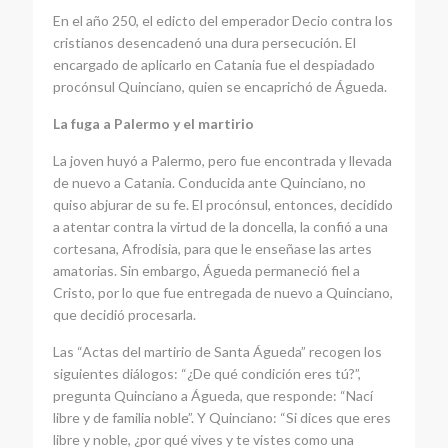
En el año 250, el edicto del emperador Decio contra los
cristianos desencadenó una dura persecución. El
encargado de aplicarlo en Catania fue el despiadado
procónsul Quinciano, quien se encaprichó de Águeda.
La fuga a Palermo y el martirio
La joven huyó a Palermo, pero fue encontrada y llevada
de nuevo a Catania. Conducida ante Quinciano, no
quiso abjurar de su fe. El procónsul, entonces, decidido
a atentar contra la virtud de la doncella, la confió a una
cortesana, Afrodisia, para que le enseñase las artes
amatorias. Sin embargo, Águeda permaneció fiel a
Cristo, por lo que fue entregada de nuevo a Quinciano,
que decidió procesarla.
Las “Actas del martirio de Santa Águeda” recogen los
siguientes diálogos: “¿De qué condición eres tú?”,
pregunta Quinciano a Águeda, que responde: “Nací
libre y de familia noble”. Y Quinciano: “Si dices que eres
libre y noble, ¿por qué vives y te vistes como una