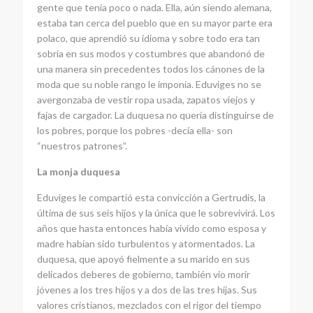
gente que tenía poco o nada. Ella, aún siendo alemana,
estaba tan cerca del pueblo que en su mayor parte era
polaco, que aprendió su idioma y sobre todo era tan
sobria en sus modos y costumbres que abandonó de
una manera sin precedentes todos los cánones de la
moda que su noble rango le imponía. Eduviges no se
avergonzaba de vestir ropa usada, zapatos viejos y
fajas de cargador. La duquesa no quería distinguirse de
los pobres, porque los pobres -decía ella- son
“nuestros patrones”.
La monja duquesa
Eduviges le compartió esta convicción a Gertrudis, la
última de sus seis hijos y la única que le sobrevivirá. Los
años que hasta entonces había vivido como esposa y
madre habían sido turbulentos y atormentados. La
duquesa, que apoyó fielmente a su marido en sus
delicados deberes de gobierno, también vio morir
jóvenes a los tres hijos y a dos de las tres hijas. Sus
valores cristianos, mezclados con el rigor del tiempo