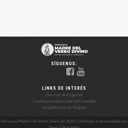
SÍGUENOS:
LINKS DE INTERÉS
Diócesis de Engativá
Conferencia Episcopal de Colombia
Arquidiócesis de Bogotá
Parroquia Madre Del Verbo Divino ©️ 2020 | Diseñado y desarrollado por
Team
César Peña