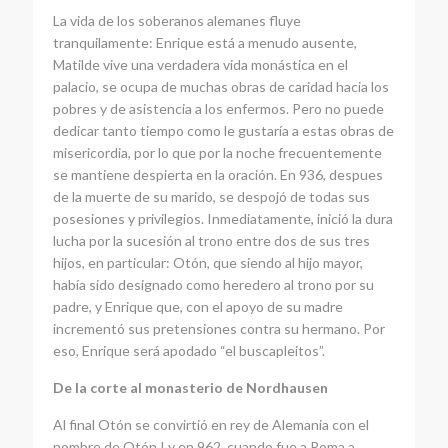
La vida de los soberanos alemanes fluye
tranquilamente: Enrique está a menudo ausente,
Matilde vive una verdadera vida monástica en el
palacio, se ocupa de muchas obras de caridad hacia los
pobres y de asistencia a los enfermos. Pero no puede
dedicar tanto tiempo como le gustaría a estas obras de
misericordia, por lo que por la noche frecuentemente
se mantiene despierta en la oración. En 936, despues
de la muerte de su marido, se despojó de todas sus
posesiones y privilegios. Inmediatamente, inició la dura
lucha por la sucesión al trono entre dos de sus tres
hijos, en particular: Otón, que siendo al hijo mayor,
había sido designado como heredero al trono por su
padre, y Enrique que, con el apoyo de su madre
incrementó sus pretensiones contra su hermano. Por
eso, Enrique será apodado “el buscapleitos”.
De la corte al monasterio de Nordhausen
Al final Otón se convirtió en rey de Alemania con el
nombre de Otón I y en 962, cuando fue a Roma a