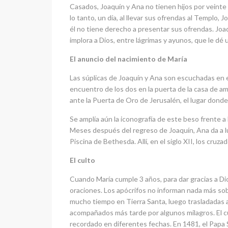
Casados, Joaquín y Ana no tienen hijos por veinte 
lo tanto, un día, al llevar sus ofrendas al Templo,
él no tiene derecho a presentar sus ofrendas. Joaq
implora a Dios, entre lágrimas y ayunos, que le dé
El anuncio del nacimiento de María
Las súplicas de Joaquín y Ana son escuchadas en el
encuentro de los dos en la puerta de la casa de a
ante la Puerta de Oro de Jerusalén, el lugar donde,
Se amplía aún la iconografía de este beso frente a
Meses después del regreso de Joaquín, Ana da a luz
Piscina de Bethesda. Allí, en el siglo XII, los cru
El culto
Cuando María cumple 3 años, para dar gracias a Di
oraciones. Los apócrifos no informan nada más sob
mucho tiempo en Tierra Santa, luego trasladadas a 
acompañados más tarde por algunos milagros. El cult
recordado en diferentes fechas. En 1481, el Papa Si