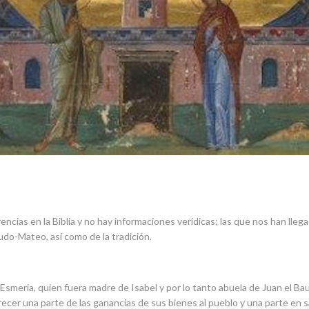
encias en la Biblia y no hay informaciones verídicas; las que nos han lle
udo-Mateo, así como de la tradición.
Esmeria, quien fuera madre de Isabel y por lo tanto abuela de Juan el B
ofrecer una parte de las ganancias de sus bienes al pueblo y una parte en s