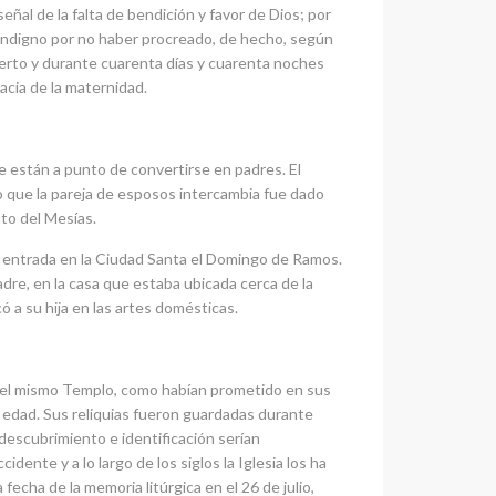
ñal de la falta de bendición y favor de Dios; por
): indigno por no haber procreado, de hecho, según
sierto y durante cuarenta días y cuarenta noches
acia de la maternidad.
ue están a punto de convertirse en padres. El
o que la pareja de esposos intercambia fue dado
nto del Mesías.
su entrada en la Ciudad Santa el Domingo de Ramos.
dre, en la casa que estaba ubicada cerca de la
ó a su hija en las artes domésticas.
o del mismo Templo, como habían prometido en sus
 edad. Sus reliquias fueron guardadas durante
 descubrimiento e identificación serían
ente y a lo largo de los siglos la Iglesia los ha
fecha de la memoria litúrgica en el 26 de julio,