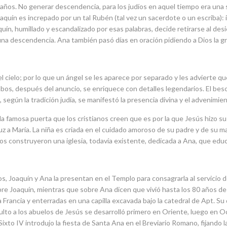
años. No generar descendencia, para los judíos en aquel tiempo era una se
 Joaquín es increpado por un tal Rubén (tal vez un sacerdote o un escriba
uín, humillado y escandalizado por esas palabras, decide retirarse al de
 una descendencia. Ana también pasó días en oración pidiendo a Dios la gr
 cielo; por lo que un ángel se les aparece por separado y les advierte q
mbos, después del anuncio, se enriquece con detalles legendarios. El bes
 según la tradición judía, se manifestó la presencia divina y el advenimie
 la famosa puerta que los cristianos creen que es por la que Jesús hizo 
 a María. La niña es criada en el cuidado amoroso de su padre y de su ma
zados construyeron una iglesia, todavía existente, dedicada a Ana, que educ
os, Joaquín y Ana la presentan en el Templo para consagrarla al servici
re Joaquín, mientras que sobre Ana dicen que vivió hasta los 80 años de
Francia y enterradas en una capilla excavada bajo la catedral de Apt. Su
o a los abuelos de Jesús se desarrolló primero en Oriente, luego en Occid
xto IV introdujo la fiesta de Santa Ana en el Breviario Romano, fijando la 