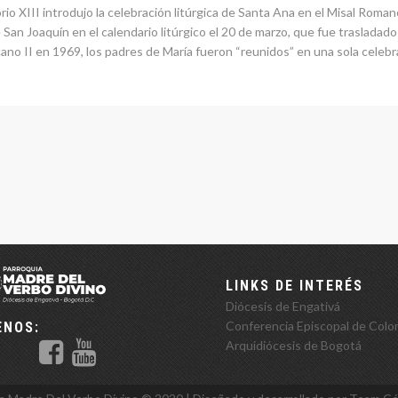
o XIII introdujo la celebración litúrgica de Santa Ana en el Misal Romano
San Joaquín en el calendario litúrgico el 20 de marzo, que fue trasladado 
cano II en 1969, los padres de María fueron “reunidos” en una sola celebra
LINKS DE INTERÉS
Diócesis de Engativá
Conferencia Episcopal de Colo
ENOS:
Arquidiócesis de Bogotá